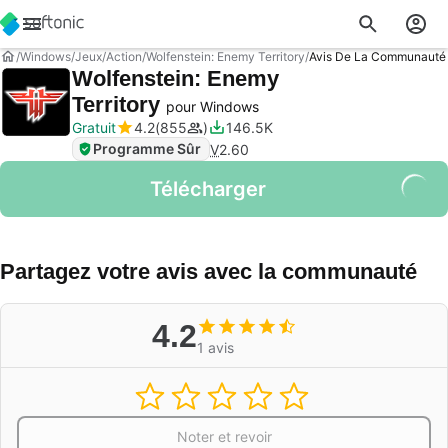
Windows
Jeux
Action
Wolfenstein: Enemy Territory
Avis De La Communauté
Wolfenstein: Enemy
Territory
pour Windows
Gratuit
4.2
855
146.5K
Programme Sûr
V
2.60
Télécharger
Partagez votre avis avec la communauté
4.2
1 avis
Noter et revoir